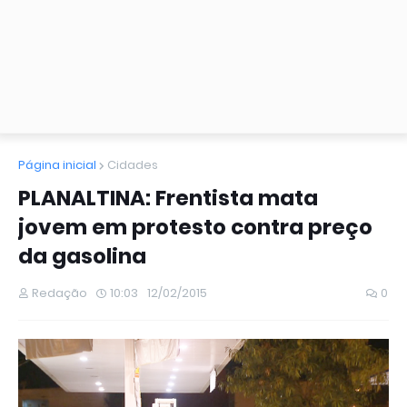
Página inicial
Cidades
PLANALTINA: Frentista mata
jovem em protesto contra preço
da gasolina
Redação
10:03
12/02/2015
0