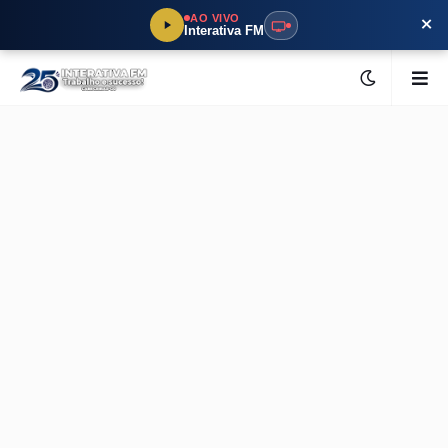
×
AO VIVO
Interativa FM