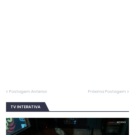
Postagem Anterior
Próxima Postagem
TV INTERATIVA