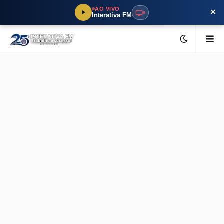
×
AO VIVO
Interativa FM