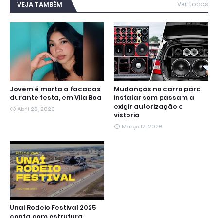
b
t
s
g
e
e
l
VEJA TAMBÉM
Ver todos
o
e
A
r
n
d
o
r
p
a
g
I
k
p
m
e
n
r
Jovem é morta a facadas
Mudanças no carro para
durante festa, em Vila Boa
instalar som passam a
exigir autorização e
Abril 26, 2026
vistoria
Março 12, 2026
Unaí Rodeio Festival 2025
conta com estrutura