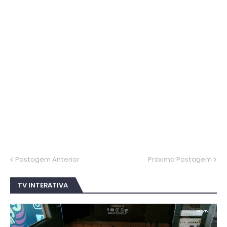
Postagem Anterior
Próxima Postagem
TV INTERATIVA