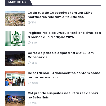
MAIS LIDAS
Cada rua de Cabeceiras tem um CEP e
moradores relatam dificuldades
11:14
Regional Vale do Urucuia terá oito time, seis
a menos que a edição 2025
11:49
Carro de passeio capota na GO-591 em
Cabeceiras
21:33
Caso Larissa - Adolescentes contam como
mataram menina
10:38
GM prende suspeitos de furtar residência
no Setor Enis
12:15