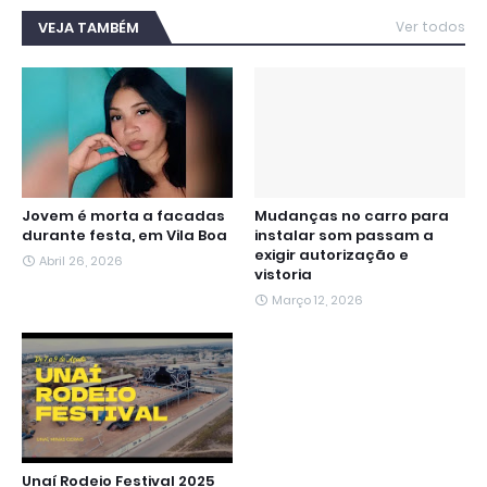
e
t
t
e
s
k
i
b
t
s
g
e
e
l
VEJA TAMBÉM
Ver todos
o
e
A
r
n
d
o
r
p
a
g
I
k
p
m
e
n
r
Jovem é morta a facadas
Mudanças no carro para
durante festa, em Vila Boa
instalar som passam a
exigir autorização e
Abril 26, 2026
vistoria
Março 12, 2026
Unaí Rodeio Festival 2025