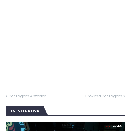
Postagem Anterior
Próxima Postagem
TV INTERATIVA