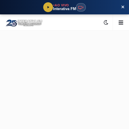
×
AO VIVO
Interativa FM