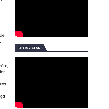
 de
s
ENTREVISTAS
orém,
dos.
ares
nça