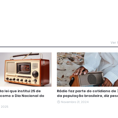
Ver
 lei que institui 25 de
Rádio faz parte do cotidiano de
como o Dia Nacional do
da população brasileira, diz pes
Novembro 21, 2024
, 2025