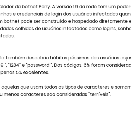
rolador da botnet Pony. A versão 1.9 da rede tem um pode
enhas e credenciais de login dos usuários infectados qua
. Um botnet pode ser construído e hospedado diretamente
ados colhidos de usuários infectados como logins, senha
itadas.
ção também descobriu hábitos péssimos dos usuários cuja
 ", "1234" e "password ". Dos códigos, 6% foram considera
e apenas 5% excelentes.
o aquelas que usam todos os tipos de caracteres e soma
ou menos caracteres são consideradas "terríveis".