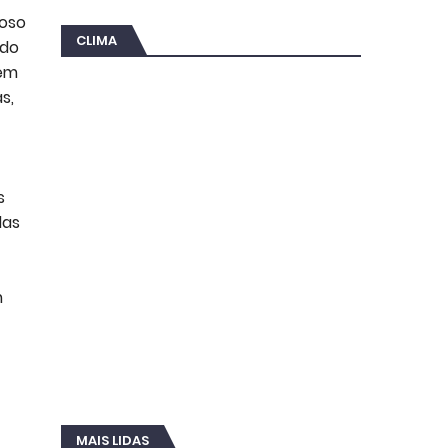
roso
CLIMA
ndo
 em
s,
s
das
m
MAIS LIDAS