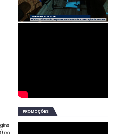
PROMOÇÕES
gins
3) no