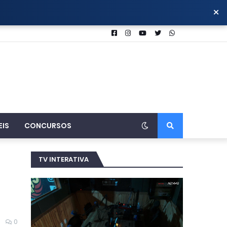
×
EIS
CONCURSOS
TV INTERATIVA
0