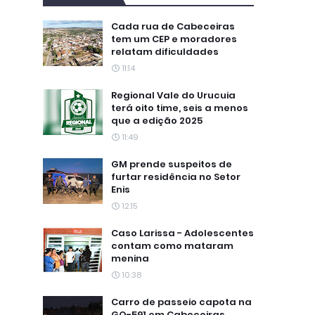
Cada rua de Cabeceiras
tem um CEP e moradores
relatam dificuldades
11:14
Regional Vale do Urucuia
terá oito time, seis a menos
que a edição 2025
11:49
GM prende suspeitos de
furtar residência no Setor
Enis
12:15
Caso Larissa - Adolescentes
contam como mataram
menina
10:38
Carro de passeio capota na
GO-591 em Cabeceiras