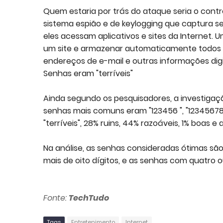
Quem estaria por trás do ataque seria o cont
sistema espião e de keylogging que captura s
eles acessam aplicativos e sites da Internet
um site e armazenar automaticamente todos d
endereços de e-mail e outras informações dig
Senhas eram "terríveis"
Ainda segundo os pesquisadores, a investiga
senhas mais comuns eram "123456 ", "123456789
"terríveis", 28% ruins, 44% razoáveis, 1% boas 
Na análise, as senhas consideradas ótimas sã
mais de oito dígitos, e as senhas com quatro 
Fonte:
TechTudo
Tags
Entretenimento
Internet