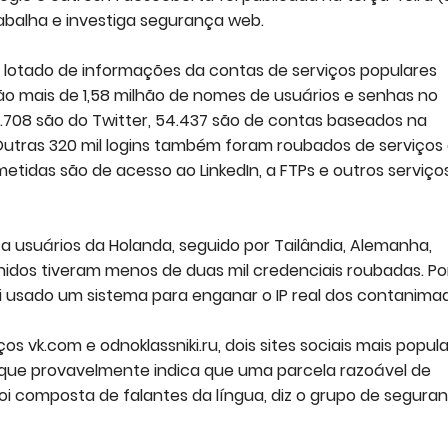
rabalha e investiga segurança web.
 lotado de informações da contas de serviços populares
ão mais de 1,58 milhão de nomes de usuários e senhas no
 21.708 são do Twitter, 54.437 são de contas baseados na
Outras 320 mil logins também foram roubados de serviços
tidas são de acesso ao LinkedIn, a FTPs e outros serviço
 usuários da Holanda, seguido por Tailândia, Alemanha,
nidos tiveram menos de duas mil credenciais roubadas. P
oi usado um sistema para enganar o IP real dos contanima
k.com e odnoklassniki.ru, dois sites sociais mais popul
que provavelmente indica que uma parcela razoável de
oi composta de falantes da língua, diz o grupo de segura