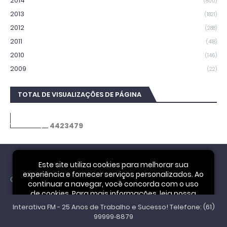
2014
(800)
2013
(1821)
2012
(288)
2011
(418)
2010
(146)
2009
(22)
TOTAL DE VISUALIZAÇÕES DE PÁGINA
4
4
2
3
4
7
9
Este site utiliza cookies para melhorar sua
experiência e fornecer serviços personalizados. Ao
Cookie Notice
continuar a navegar, você concorda com o uso
de cookies. Para mais informações, leia nossa
Interativa FM - 25 Anos de Trabalho e Sucesso! Telefone: (61)
Política de Privacidade
.
Aceitar
99999‑8879