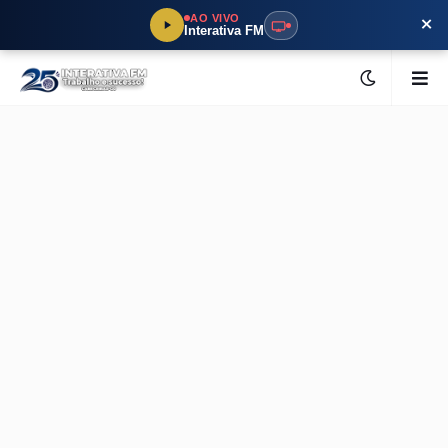
×
AO VIVO
Interativa FM