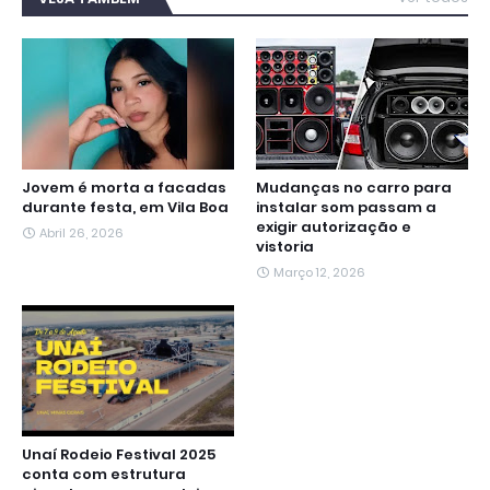
o
e
A
r
n
d
o
r
p
a
g
I
k
p
m
e
n
r
Jovem é morta a facadas
Mudanças no carro para
durante festa, em Vila Boa
instalar som passam a
exigir autorização e
Abril 26, 2026
vistoria
Março 12, 2026
Unaí Rodeio Festival 2025
conta com estrutura