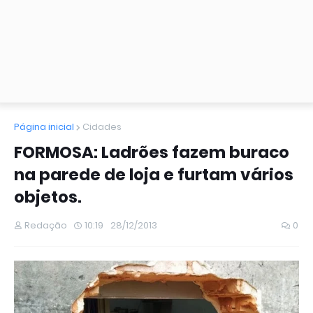
Página inicial
Cidades
FORMOSA: Ladrões fazem buraco
na parede de loja e furtam vários
objetos.
Redação
10:19
28/12/2013
0