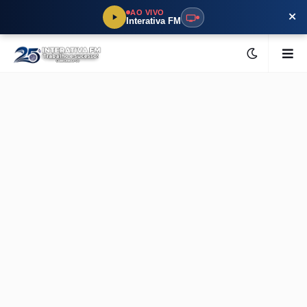
×
AO VIVO
Interativa FM