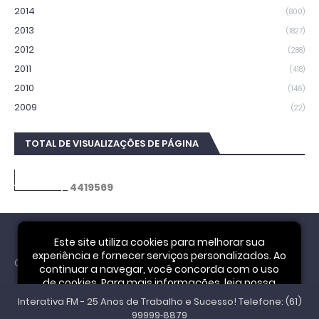
2014
(800)
2013
(1827)
2012
(288)
2011
(418)
2010
(146)
2009
(22)
TOTAL DE VISUALIZAÇÕES DE PÁGINA
4
4
1
9
5
6
9
Este site utiliza cookies para melhorar sua
experiência e fornecer serviços personalizados. Ao
Cookie Notice
continuar a navegar, você concorda com o uso
de cookies. Para mais informações, leia nossa
Interativa FM - 25 Anos de Trabalho e Sucesso! Telefone: (61)
Política de Privacidade
.
Aceitar
99999‑8879