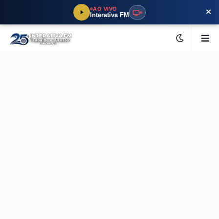
×
AO VIVO
Interativa FM