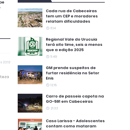
pe
e
Cada rua de Cabeceiras
tem um CEP e moradores
relatam dificuldades
11:14
Regional Vale do Urucuia
terá oito time, seis a menos
que a edição 2025
11:49
s 22:12
GM prende suspeitos de
furtar residência no Setor
rteza
Enis
12:15
Carro de passeio capota na
GO-591 em Cabeceiras
21:33
Caso Larissa - Adolescentes
contam como mataram