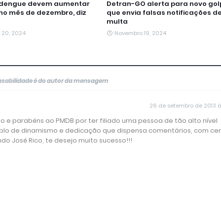
 dengue devem aumentar
Detran-GO alerta para novo gol
no mês de dezembro, diz
que envia falsas notificações d
multa
 20, 2024
Novembro 19, 2024
onsabilidade é do autor da mensagem
26 de setembro de 2013 à
to e parabéns ao PMDB por ter filiado uma pessoa de tão alto nível
xemplo de dinamismo e dedicação que dispensa comentários, com ce
do José Rico, te desejo muito sucesso!!!