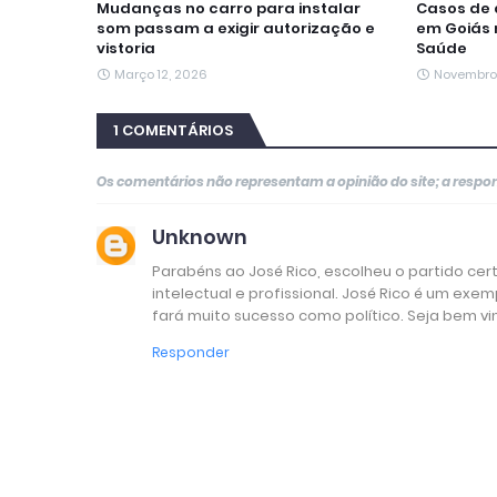
Mudanças no carro para instalar
Casos de
som passam a exigir autorização e
em Goiás 
vistoria
Saúde
Março 12, 2026
Novembro
1 COMENTÁRIOS
Os comentários não representam a opinião do site; a resp
Unknown
Parabéns ao José Rico, escolheu o partido cer
intelectual e profissional. José Rico é um e
fará muito sucesso como político. Seja bem vin
Responder