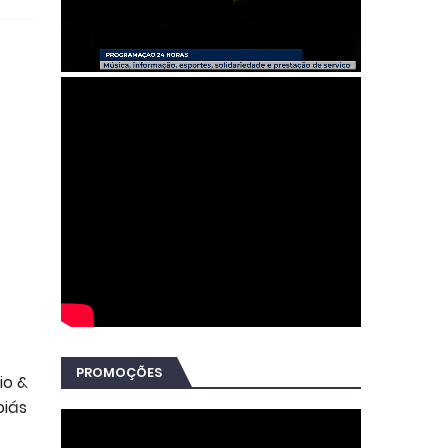
PROMOÇÕES
io &
oiás