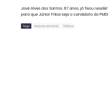
José Alves dos Santos, 67 anos, já fixou resid
para que Júnior Friboi seja o candidato do PM
Tags
Noticias de Goiás
Política