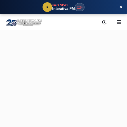
×
AO VIVO
Interativa FM