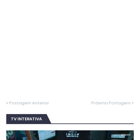
Postagem Anterior
Próxima Postagem
TV INTERATIVA