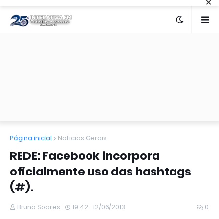
×
Página inicial
Noticias Gerais
REDE: Facebook incorpora
oficialmente uso das hashtags
(#).
Bruno Soares
19:42
12/06/2013
0