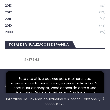
2013
(1827)
2012
(288)
2011
(418)
2010
(146)
2009
(22)
TOTAL DE VISUALIZAÇÕES DE PÁGINA
4
4
1
7
7
4
3
Este site utiliza cookies para melhorar sua
experiência e fornecer serviços personalizados. Ao
Cookie Notice
continuar a navegar, você concorda com o uso
de cookies. Para mais informações, leia nossa
Interativa FM - 25 Anos de Trabalho e Sucesso! Telefone: (61)
Política de Privacidade
.
Aceitar
99999‑8879