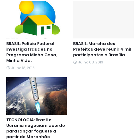
k
p
m
e
n
r
BRASIL: Polícia Federal
BRASIL: Marcha dos
investiga fraudes no
Prefeitos deve reunir 4 mil
Programa Minha Casa,
participantes a Brasília
Minha Vida.
Julho 08, 2013
Julho 18, 2013
TECNOLOGIA: Brasil e
Ucrânia negociam acordo
para lançar foguete a
partir do Maranhão