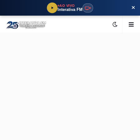
×
AO VIVO
Interativa FM