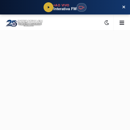
×
AO VIVO
Interativa FM