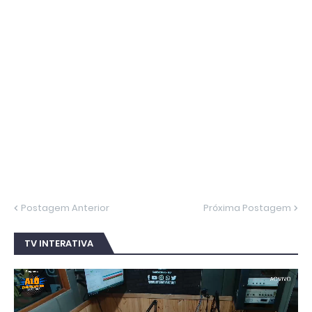
Postagem Anterior
Próxima Postagem
TV INTERATIVA