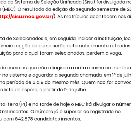
da do Sistema de Seleção Unificada (Sisu) foi divulgada n
ão (MEC). O resultado da edição do segundo semestre de 2
ttp://sisu.mec.gov.br/
). As matrículas acontecem nos d
sta de Selecionados e, em seguida, indicar a instituição, loc
 primeira opção de curso serão automaticamente retirados
uição para a qual foram selecionados, perdem a vaga.
de curso ou que não atingirem a nota mínima em nenhu
 no sistema e aguardar a segunda chamada, em 1º de julh
a no período de 5 a 9 do mesmo mês. Quem não for convo
ta de espera, a partir de 1º de julho.
ta-feira (14) e na tarde de hoje o MEC irá divulgar o núme
8 mil inscritos. O número já é superior ao registrado no
com 642.878 candidatos inscritos.