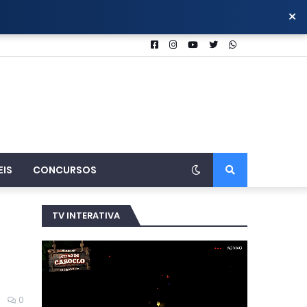
×
EIS
CONCURSOS
TV INTERATIVA
0