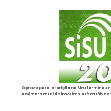
O prazo para inscrição no Sisu terminou na
o número total de inscritos. Até as 18h de 