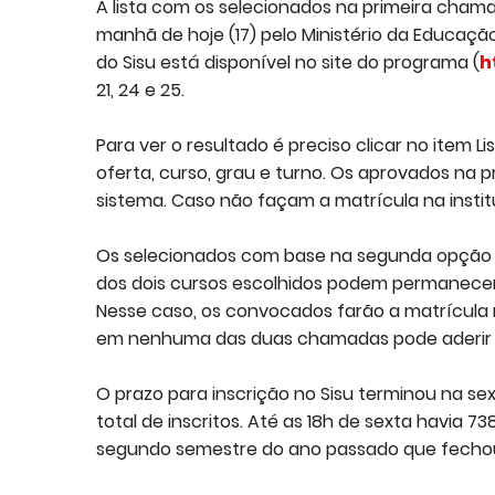
A lista com os selecionados na primeira chama
manhã de hoje (17) pelo Ministério da Educaç
do Sisu está disponível no site do programa (
h
21, 24 e 25.
Para ver o resultado é preciso clicar no item Li
oferta, curso, grau e turno. Os aprovados na
sistema. Caso não façam a matrícula na instit
Os selecionados com base na segunda opção 
dos dois cursos escolhidos podem permanecer
Nesse caso, os convocados farão a matrícul
em nenhuma das duas chamadas pode aderir à lis
O prazo para inscrição no Sisu terminou na sex
total de inscritos. Até as 18h de sexta havia 73
segundo semestre do ano passado que fechou 