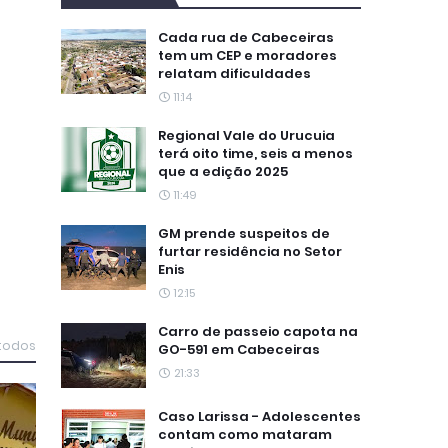
Cada rua de Cabeceiras
tem um CEP e moradores
relatam dificuldades
11:14
Regional Vale do Urucuia
terá oito time, seis a menos
que a edição 2025
11:49
GM prende suspeitos de
furtar residência no Setor
Enis
12:15
Carro de passeio capota na
 todos
GO-591 em Cabeceiras
21:33
Caso Larissa - Adolescentes
contam como mataram