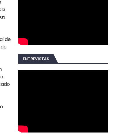
a
013
ias
al de
 do
ENTREVISTAS
m
o.
cado
ro