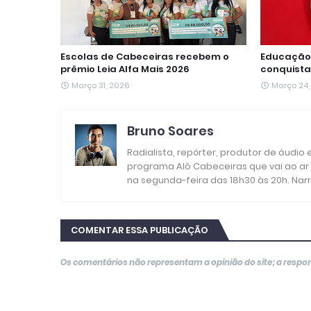
Escolas de Cabeceiras recebem o
Educação 
prêmio Leia Alfa Mais 2026
conquista
Março 31, 2026
Março 24,
Bruno Soares
Radialista, repórter, produtor de áudio
programa Alô Cabeceiras que vai ao ar
na segunda-feira das 18h30 às 20h. Nar
COMENTAR ESSA PUBLICAÇÃO
Os comentários não representam a opinião do site; a resp