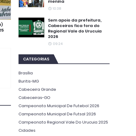
menina
10:38
Sem apoio da prefeitura,
O)
Cabeceiras fica fora do
25
Regional Vale do Urucuia
2026
09:24
CATEGORIAS
Brasília
Buritis-MG
Cabeceira Grande
Cabeceiras-GO
Campeonato Municipal De Futebol 2026
Campeonato Municipal De Futsal 2026
Campeonato Regional Vale Do Urucuia 2025
Cidades