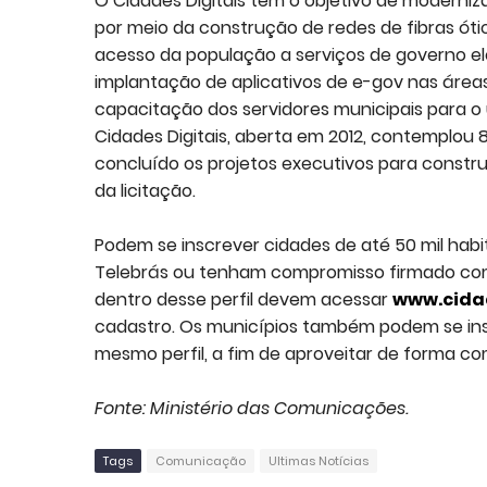
O Cidades Digitais tem o objetivo de moderniz
por meio da construção de redes de fibras óti
acesso da população a serviços de governo elet
implantação de aplicativos de e-gov nas áreas
capacitação dos servidores municipais para o 
Cidades Digitais, aberta em 2012, contemplou 8
concluído os projetos executivos para constr
da licitação.
Podem se inscrever cidades de até 50 mil habi
Telebrás ou tenham compromisso firmado com 
dentro desse perfil devem acessar
www.cidad
cadastro. Os municípios também podem se ins
mesmo perfil, a fim de aproveitar de forma co
Fonte: Ministério das Comunicações.
Tags
Comunicação
Ultimas Notícias