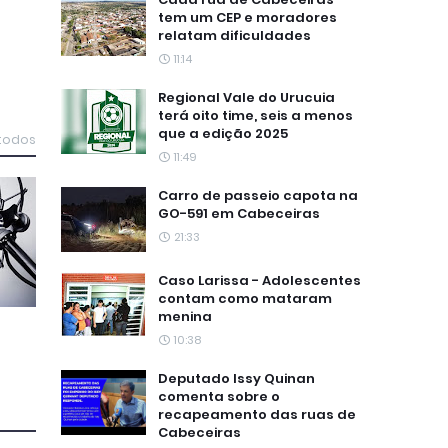
tem um CEP e moradores
relatam dificuldades
11:14
Regional Vale do Urucuia
terá oito time, seis a menos
que a edição 2025
 todos
11:49
Carro de passeio capota na
GO-591 em Cabeceiras
21:33
Caso Larissa - Adolescentes
contam como mataram
menina
10:38
Deputado Issy Quinan
comenta sobre o
recapeamento das ruas de
Cabeceiras