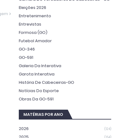
Eleições 2026
agem
Entretenimento
Entrevistas
Formosa (GO)
Futebol Amador
GO-346
GO-591
Galeria Da Interativa
Garota Interativa
História De Cabeceiras-GO
Notícias Do Esporte
Obras Da GO-591
MATÉRIAS POR ANO
2026
(124)
2025
(154)