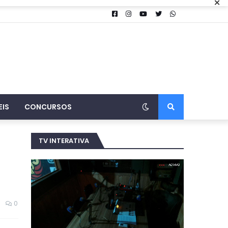
×
EIS
CONCURSOS
TV INTERATIVA
0