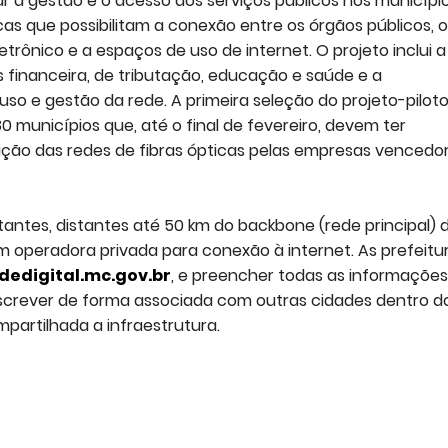
ar a gestão e o acesso aos serviços públicos nos municípi
cas que possibilitam a conexão entre os órgãos públicos, o
rônico e a espaços de uso de internet. O projeto inclui a
 financeira, de tributação, educação e saúde e a
uso e gestão da rede. A primeira seleção do projeto-pilot
0 municípios que, até o final de fevereiro, devem ter
ução das redes de fibras ópticas pelas empresas vencedo
tantes, distantes até 50 km do backbone (rede principal) 
operadora privada para conexão à internet. As prefeitu
edigital.mc.gov.br
, e preencher todas as informações
crever de forma associada com outras cidades dentro d
mpartilhada a infraestrutura.