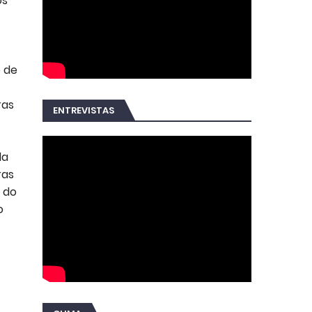
os
o de
ras
ENTREVISTAS
da
ras
 do
o