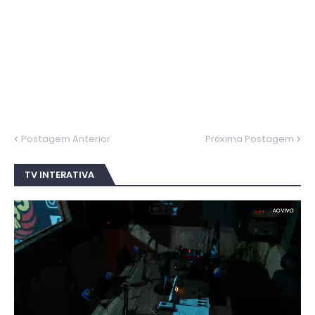
Postagem Anterior
Próxima Postagem
TV INTERATIVA