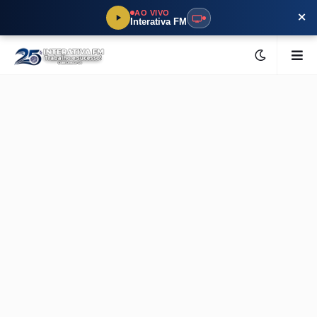
×
AO VIVO
Interativa FM