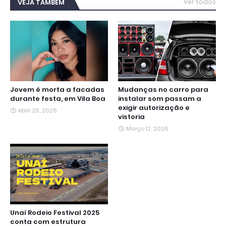
b
t
s
g
e
e
l
VEJA TAMBÉM
Ver todos
o
e
A
r
n
d
o
r
p
a
g
I
k
p
m
e
n
r
Jovem é morta a facadas
Mudanças no carro para
durante festa, em Vila Boa
instalar som passam a
exigir autorização e
Abril 26, 2026
vistoria
Março 12, 2026
Unaí Rodeio Festival 2025
conta com estrutura