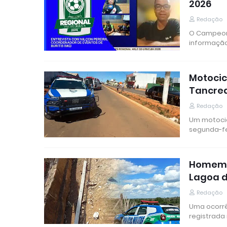
2026
Redação
O Campeona
informação
Motocic
Tancre
Redação
Um motocic
segunda-fe
Homem é
Lagoa 
Redação
Uma ocorrê
registrada