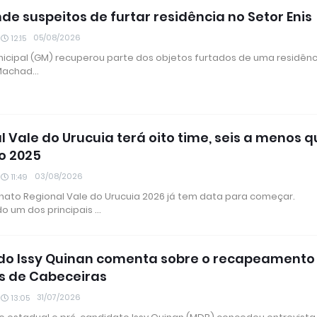
de suspeitos de furtar residência no Setor Enis
05/08/2026
12:15
icipal (GM) recuperou parte dos objetos furtados de uma residênc
 Machad…
l Vale do Urucuia terá oito time, seis a menos 
o 2025
03/08/2026
11:49
to Regional Vale do Urucuia 2026 já tem data para começar.
o um dos principais …
o Issy Quinan comenta sobre o recapeamento
s de Cabeceiras
31/07/2026
13:05