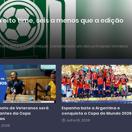
á oito time, seis a menos que a edição
 tem data para começar. Considerado um dos principais torneios
to de Veteranos será
Espanha bate a Argentina e
antes da Copa
conquista a Copa do Mundo 2026
ras
Julho 19, 2026
, 2026