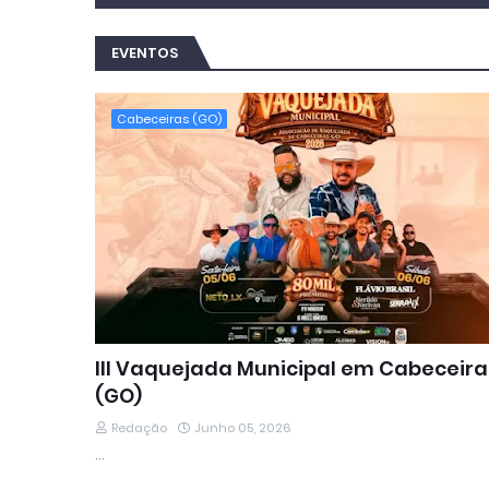
EVENTOS
Cabeceiras (GO)
III Vaquejada Municipal em Cabeceira
(GO)
Redação
Junho 05, 2026
…