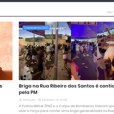
Ver
Cabeceiras (GO)
s
Briga na Rua Ribeiro dos Santos é conti
pela PM
Redação
Fevereiro 14, 2026
A Polícia Militar (PM) e o Corpo de Bombeiros tiveram qu
usar a força para conter uma briga generalizada na Ru