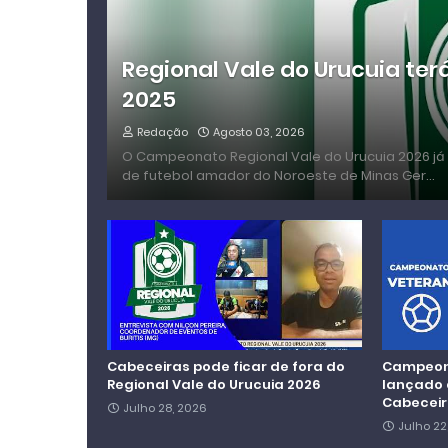
Regional Vale do Urucuia ter
2025
Redação
Agosto 03, 2026
O Campeonato Regional Vale do Urucuia 2026 já
de futebol amador do Noroeste de Minas Ger…
Cabeceiras pode ficar de fora do
Campeona
Regional Vale do Urucuia 2026
lançado 
Cabecei
Julho 28, 2026
Julho 22