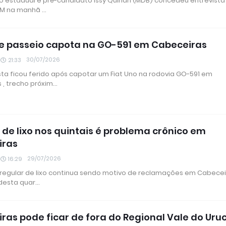
 estadual e pré-candidato Issy Quinan (MDB) concedeu entrevista
 FM na manhã …
e passeio capota na GO-591 em Cabeceiras
30/07/2026
21:33
ta ficou ferido após capotar um Fiat Uno na rodovia GO-591 em
 , trecho próxim…
de lixo nos quintais é problema crônico em
iras
29/07/2026
16:29
rregular de lixo continua sendo motivo de reclamações em Cabeceir
desta quar…
ras pode ficar de fora do Regional Vale do Uru