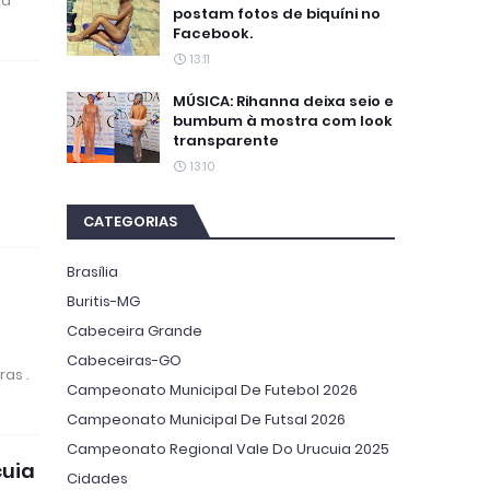
 à
postam fotos de biquíni no
Facebook.
13:11
MÚSICA: Rihanna deixa seio e
bumbum à mostra com look
transparente
13:10
CATEGORIAS
Brasília
Buritis-MG
Cabeceira Grande
Cabeceiras-GO
as .
Campeonato Municipal De Futebol 2026
Campeonato Municipal De Futsal 2026
Campeonato Regional Vale Do Urucuia 2025
cuia
Cidades