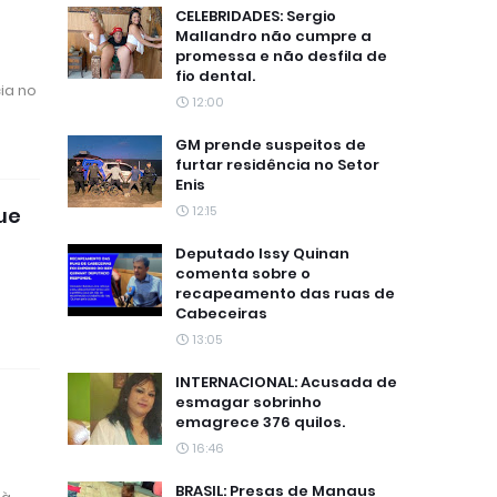
CELEBRIDADES: Sergio
Mallandro não cumpre a
promessa e não desfila de
fio dental.
ia no
12:00
GM prende suspeitos de
furtar residência no Setor
Enis
12:15
que
Deputado Issy Quinan
comenta sobre o
recapeamento das ruas de
Cabeceiras
13:05
INTERNACIONAL: Acusada de
esmagar sobrinho
emagrece 376 quilos.
16:46
BRASIL: Presas de Manaus