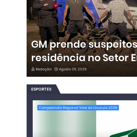
GM prende suspeitos 
residência no Setor E
Redação
Agosto 05, 2026
ESPORTES
Campeonato Regional Vale do Urucuia 2026