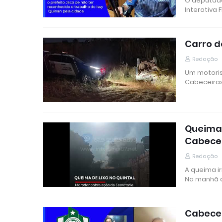
O deputado
Interativa
Carro d
Redação
Um motoris
Cabeceiras
Queima 
Cabece
Redação
A queima i
Na manhã 
Cabecei