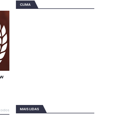
CLIMA
ow
MAIS LIDAS
 todos