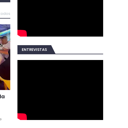
 todos
ENTREVISTAS
da
e
a