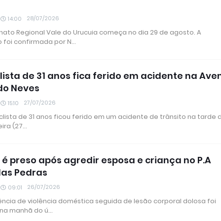
28/07/2026
14:00
to Regional Vale do Urucuia começa no dia 29 de agosto. A
 foi confirmada por N…
lista de 31 anos fica ferido em acidente na Ave
do Neves
27/07/2026
15:10
lista de 31 anos ficou ferido em um acidente de trânsito na tarde 
ira (27…
 preso após agredir esposa e criança no P.A
das Pedras
26/07/2026
09:01
ncia de violência doméstica seguida de lesão corporal dolosa foi
 na manhã do ú…