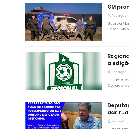
GM pren
Redação
Guarda Mun
Setor Enis
Regiona
a ediçã
Redação
O Campeona
Considerad
Deputad
das rua
Redação