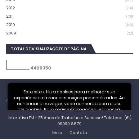
2012
(288)
2011
(418)
2010
(146)
2009
(22)
TOTAL DE VISUALIZAÇÕES DE PÁGINA
4
4
2
0
3
5
0
Este site utiliza cookies para melhorar sua
experiência e fornecer serviços personalizados. Ao
Cookie Notice
continuar a navegar, você concorda com o uso
de cookies. Para mais informações, leia nossa
Interativa FM - 25 Anos de Trabalho e Sucesso! Telefone: (61)
Política de Privacidade
.
Aceitar
99999‑8879
Inicio
Contato