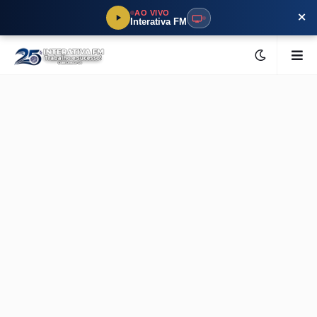
×
AO VIVO
Interativa FM