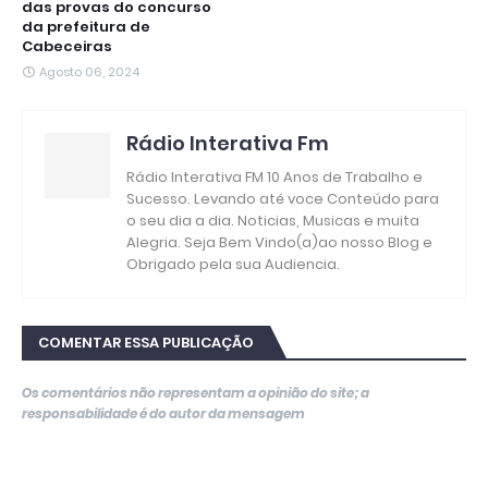
das provas do concurso
da prefeitura de
Cabeceiras
Agosto 06, 2024
Rádio Interativa Fm
Rádio Interativa FM 10 Anos de Trabalho e
Sucesso. Levando até voce Conteúdo para
o seu dia a dia. Noticias, Musicas e muita
Alegria. Seja Bem Vindo(a)ao nosso Blog e
Obrigado pela sua Audiencia.
COMENTAR ESSA PUBLICAÇÃO
Os comentários não representam a opinião do site; a
responsabilidade é do autor da mensagem