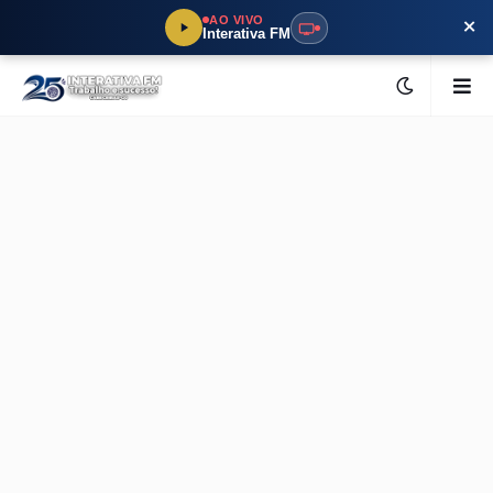
×
AO VIVO
Interativa FM