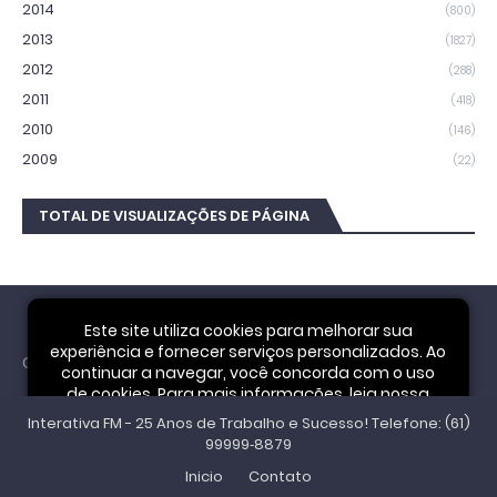
2014
(800)
2013
(1827)
2012
(288)
2011
(418)
2010
(146)
2009
(22)
TOTAL DE VISUALIZAÇÕES DE PÁGINA
Este site utiliza cookies para melhorar sua
experiência e fornecer serviços personalizados. Ao
Cookie Notice
continuar a navegar, você concorda com o uso
de cookies. Para mais informações, leia nossa
Interativa FM - 25 Anos de Trabalho e Sucesso! Telefone: (61)
Política de Privacidade
.
Aceitar
99999‑8879
Inicio
Contato