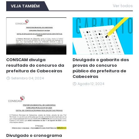
e
t
t
e
s
k
i
b
t
s
g
e
e
l
VEJA TAMBÉM
Ver todos
o
e
A
r
n
d
o
r
p
a
g
I
k
p
m
e
n
r
CONSCAM divulga
Divulgado o gabarito das
resultado do concurso da
provas do concurso
prefeitura de Cabeceiras
público da prefeitura de
Cabeceiras
Setembro 04, 2024
Agosto 12, 2024
Divulgado o cronograma