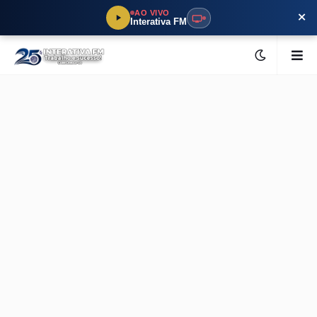
×
AO VIVO
Interativa FM