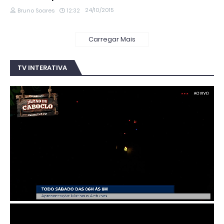
24/10/2015
Bruno Soares
12:32
Carregar Mais
TV INTERATIVA