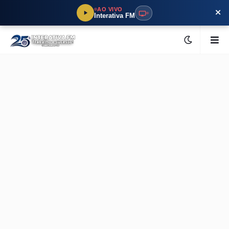
×
AO VIVO
Interativa FM