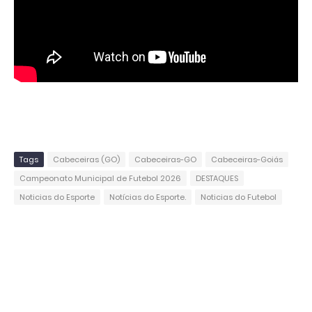
Tags
Cabeceiras (GO)
Cabeceiras-GO
Cabeceiras-Goiás
Campeonato Municipal de Futebol 2026
DESTAQUES
Noticias do Esporte
Notícias do Esporte.
Noticias do Futebol