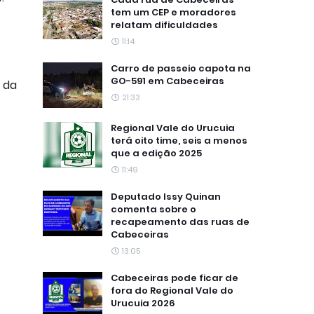
tem um CEP e moradores
relatam dificuldades
11:14
Carro de passeio capota na
GO-591 em Cabeceiras
o da
21:33
Regional Vale do Urucuia
terá oito time, seis a menos
que a edição 2025
11:49
Deputado Issy Quinan
comenta sobre o
recapeamento das ruas de
Cabeceiras
13:05
Cabeceiras pode ficar de
fora do Regional Vale do
Urucuia 2026