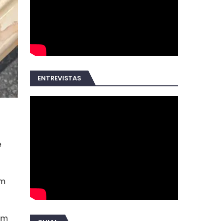
ENTREVISTAS
e
um
ram