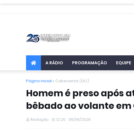
A RÁDIO
PROGRAMAÇÃO
EQUIPE
Página inicial
Cabeceiras (GO)
Homem é preso após at
bêbado ao volante em
Redação
12:20
06/06/2026