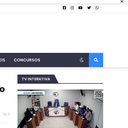
×
EIS
CONCURSOS
TV INTERATIVA
do
0