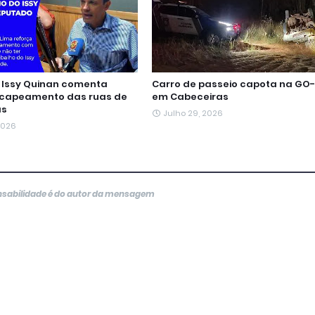
Issy Quinan comenta
Carro de passeio capota na GO-
ecapeamento das ruas de
em Cabeceiras
as
Julho 29, 2026
 2026
onsabilidade é do autor da mensagem