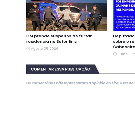
GM prende suspeitos de furtar
Deputado 
residência no Setor Enis
sobre o r
Cabeceir
Agosto 05, 2026
Julho 31,
COMENTAR ESSA PUBLICAÇÃO
Os comentários não representam a opinião do site; a resp