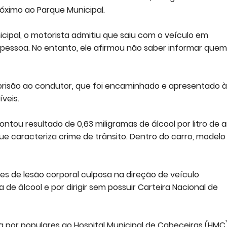
róximo ao Parque Municipal.
ipal, o motorista admitiu que saiu com o veículo em
essoa. No entanto, ele afirmou não saber informar quem
prisão ao condutor, que foi encaminhado e apresentado à
veis.
tou resultado de 0,63 miligramas de álcool por litro de a
que caracteriza crime de trânsito. Dentro do carro, model
s de lesão corporal culposa na direção de veículo
de álcool e por dirigir sem possuir Carteira Nacional de
 por populares ao Hospital Municipal de Cabeceiras (HMC)