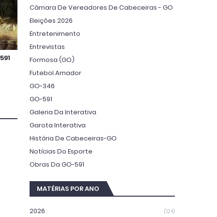
Câmara De Vereadores De Cabeceiras - GO
Eleições 2026
Entretenimento
Entrevistas
591
Formosa (GO)
Futebol Amador
GO-346
GO-591
Galeria Da Interativa
Garota Interativa
História De Cabeceiras-GO
Notícias Do Esporte
Obras Da GO-591
MATÉRIAS POR ANO
2026
(124)