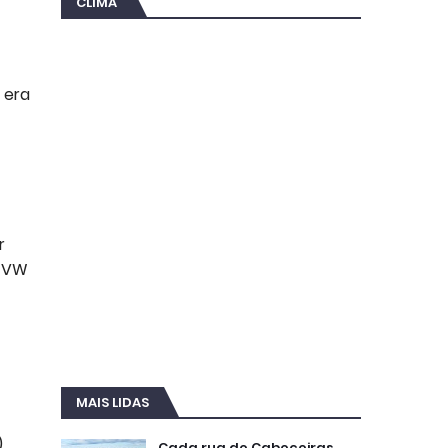
CLIMA
 era
r
o VW
MAIS LIDAS
.
Cada rua de Cabeceiras