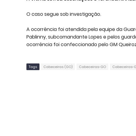
O caso segue sob investigação.
A ocorrência foi atendida pela equipe da Gu
Pablinny, subcomandante Lopes e pelos guardas
ocorrência foi confeccionado pelo GM Queiroz
Tags
Cabeceiras (GO)
Cabeceiras-GO
Cabeceiras-G