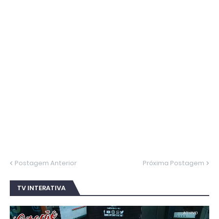
Postagem Anterior
Próxima Postagem
TV INTERATIVA