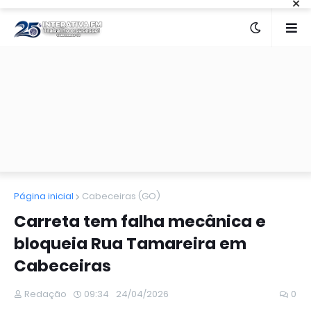
×
Página inicial
Cabeceiras (GO)
Carreta tem falha mecânica e
bloqueia Rua Tamareira em
Cabeceiras
Redação
09:34
24/04/2026
0