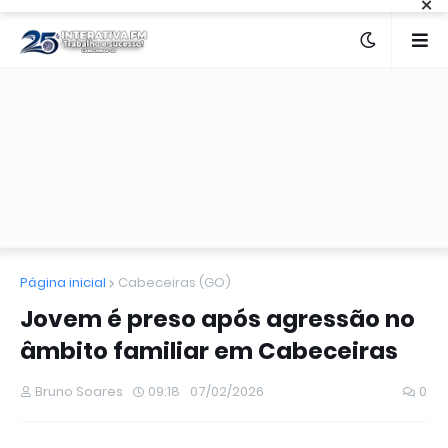
×
Página inicial
Cabeceiras (GO)
Jovem é preso após agressão no
âmbito familiar em Cabeceiras
Bruno Soares
09:18
07/02/2026
0