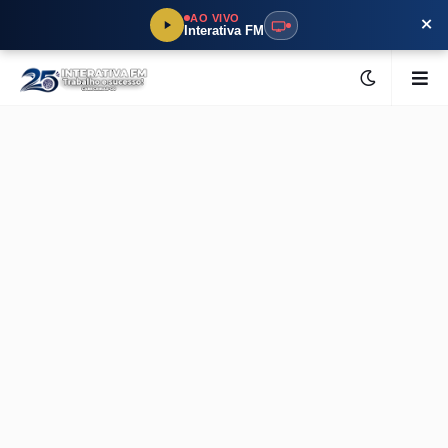
×
AO VIVO
Interativa FM