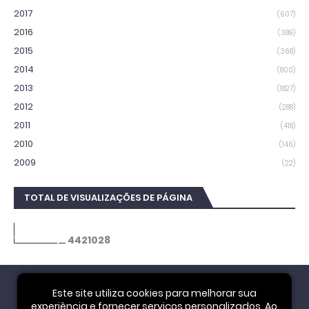
2017
(607)
2016
(389)
2015
(368)
2014
(800)
2013
(1827)
2012
(288)
2011
(418)
2010
(146)
2009
(22)
TOTAL DE VISUALIZAÇÕES DE PÁGINA
4
4
2
1
0
2
8
Este site utiliza cookies para melhorar sua
experiência e fornecer serviços personalizados. Ao