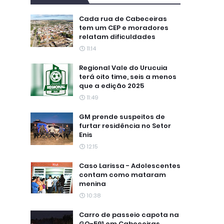
Cada rua de Cabeceiras
tem um CEP e moradores
relatam dificuldades
11:14
Regional Vale do Urucuia
terá oito time, seis a menos
que a edição 2025
11:49
GM prende suspeitos de
furtar residência no Setor
Enis
12:15
Caso Larissa - Adolescentes
contam como mataram
menina
10:38
Carro de passeio capota na
GO-591 em Cabeceiras