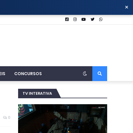
×
EIS
CONCURSOS
TV INTERATIVA
0