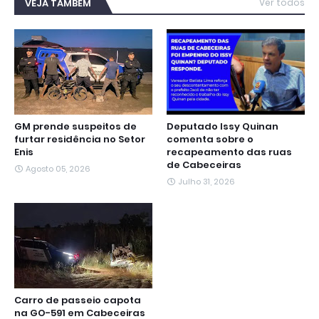
b
t
s
g
e
e
l
VEJA TAMBÉM
Ver todos
o
e
A
r
n
d
o
r
p
a
g
I
k
p
m
e
n
r
GM prende suspeitos de
Deputado Issy Quinan
furtar residência no Setor
comenta sobre o
Enis
recapeamento das ruas
de Cabeceiras
Agosto 05, 2026
Julho 31, 2026
Carro de passeio capota
na GO-591 em Cabeceiras