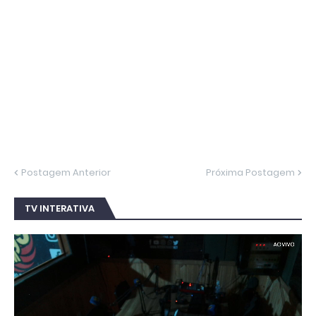
Postagem Anterior
Próxima Postagem
TV INTERATIVA