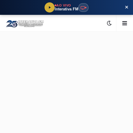
×
AO VIVO
Interativa FM