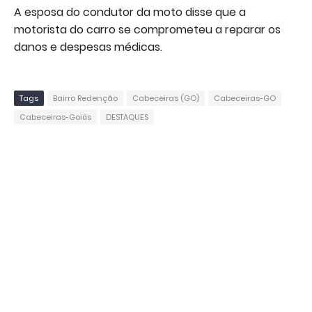
A esposa do condutor da moto disse que a
motorista do carro se comprometeu a reparar os
danos e despesas médicas.
Tags
Bairro Redenção
Cabeceiras (GO)
Cabeceiras-GO
Cabeceiras-Goiás
DESTAQUES