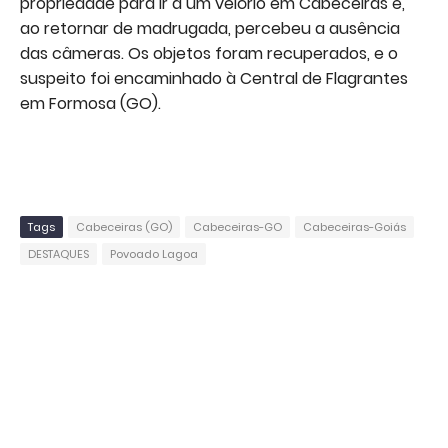
propriedade para ir a um velório em Cabeceiras e,
ao retornar de madrugada, percebeu a ausência
das câmeras. Os objetos foram recuperados, e o
suspeito foi encaminhado à Central de Flagrantes
em Formosa (GO).
Tags
Cabeceiras (GO)
Cabeceiras-GO
Cabeceiras-Goiás
DESTAQUES
Povoado Lagoa