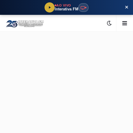
×
AO VIVO
Interativa FM