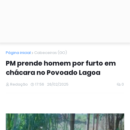
Página inicial
Cabeceiras (GO)
PM prende homem por furto em
chácara no Povoado Lagoa
Redação
17:56
26/02/2025
0