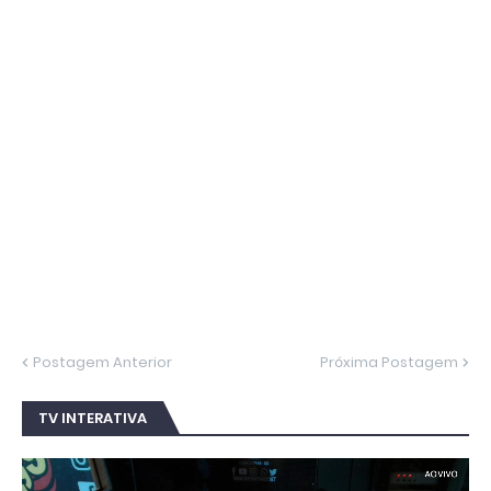
Postagem Anterior
Próxima Postagem
TV INTERATIVA