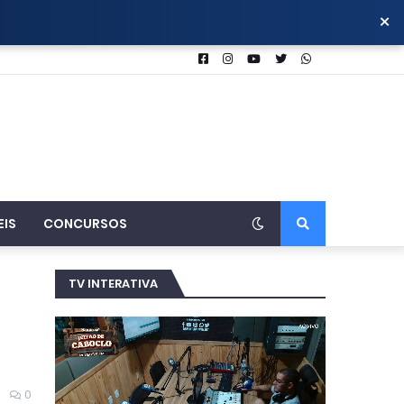
×
EIS
CONCURSOS
TV INTERATIVA
0