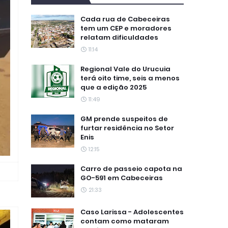
Cada rua de Cabeceiras
tem um CEP e moradores
relatam dificuldades
11:14
Regional Vale do Urucuia
terá oito time, seis a menos
que a edição 2025
11:49
GM prende suspeitos de
furtar residência no Setor
Enis
12:15
Carro de passeio capota na
GO-591 em Cabeceiras
21:33
Caso Larissa - Adolescentes
contam como mataram