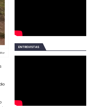
ENTREVISTAS
litar
s
dio
o