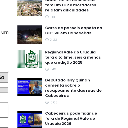
tem um CEP e moradores
relatam dificuldades
11:14
Carro de passeio capota na
s um
GO-591 em Cabeceiras
21:33
Regional Vale do Urucuia
terá oito time, seis a menos
que a edição 2025
11:49
Deputado Issy Quinan
comenta sobre o
recapeamento das ruas de
Cabeceiras
13:05
Cabeceiras pode ficar de
fora do Regional Vale do
Urucuia 2026