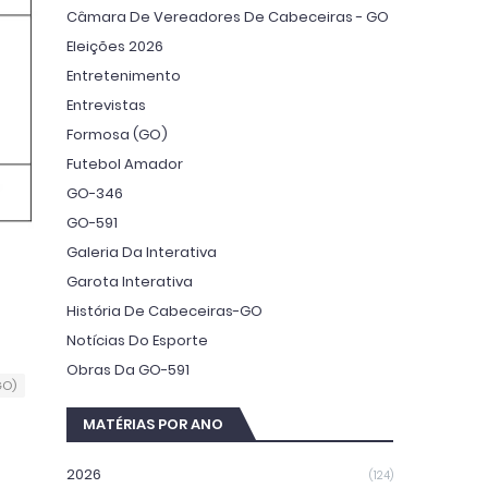
Câmara De Vereadores De Cabeceiras - GO
Eleições 2026
Entretenimento
Entrevistas
Formosa (GO)
Futebol Amador
GO-346
GO-591
Galeria Da Interativa
Garota Interativa
História De Cabeceiras-GO
Notícias Do Esporte
Obras Da GO-591
GO)
MATÉRIAS POR ANO
2026
(124)