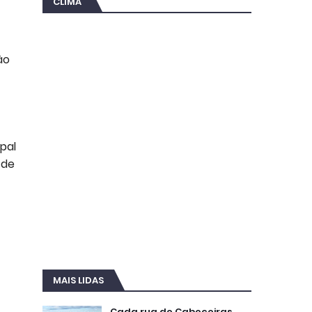
CLIMA
ão
pal
 de
MAIS LIDAS
Cada rua de Cabeceiras