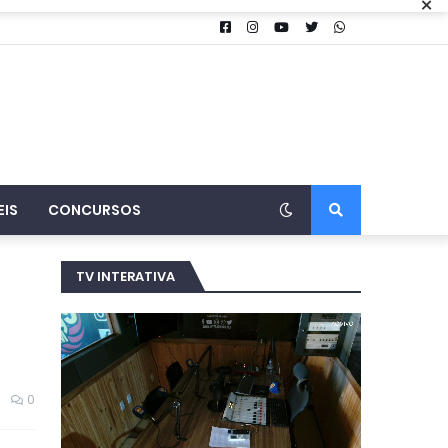
×
EIS
CONCURSOS
TV INTERATIVA
0