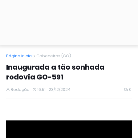
Página inicial
Cabeceiras (GO)
Inaugurada a tão sonhada
rodovia GO-591
Redação
16:51
23/12/2024
0