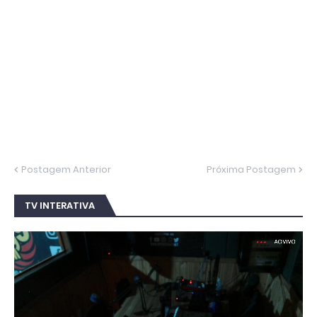
Postagem Anterior
Próxima Postagem
TV INTERATIVA