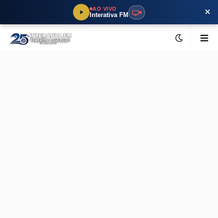
×
AO VIVO
Interativa FM