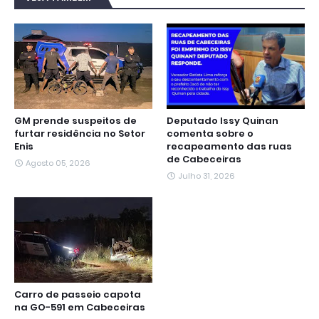
o
e
A
r
n
d
o
r
p
a
g
I
k
p
m
e
n
r
GM prende suspeitos de
Deputado Issy Quinan
furtar residência no Setor
comenta sobre o
Enis
recapeamento das ruas
de Cabeceiras
Agosto 05, 2026
Julho 31, 2026
Carro de passeio capota
na GO-591 em Cabeceiras