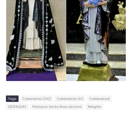
Tags
Cabeceiras (GO)
Cabeceiras-GO
Cabeceiras1
DESTAQUES
Paróquia Santa Rosa de Lima
Religião