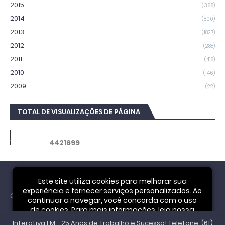
2015
(368)
2014
(800)
2013
(1827)
2012
(288)
2011
(418)
2010
(146)
2009
(22)
TOTAL DE VISUALIZAÇÕES DE PÁGINA
4
4
2
1
6
9
9
Este site utiliza cookies para melhorar sua
experiência e fornecer serviços personalizados. Ao
Cookie Notice
continuar a navegar, você concorda com o uso
de cookies. Para mais informações, leia nossa
Interativa FM - 25 Anos de Trabalho e Sucesso! Telefone: (61)