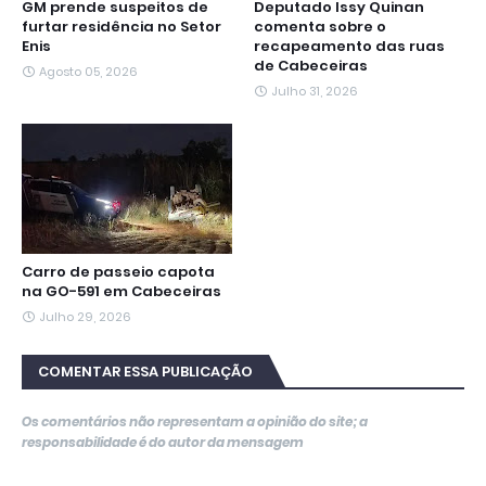
GM prende suspeitos de
Deputado Issy Quinan
furtar residência no Setor
comenta sobre o
Enis
recapeamento das ruas
de Cabeceiras
Agosto 05, 2026
Julho 31, 2026
Carro de passeio capota
na GO-591 em Cabeceiras
Julho 29, 2026
COMENTAR ESSA PUBLICAÇÃO
Os comentários não representam a opinião do site; a
responsabilidade é do autor da mensagem