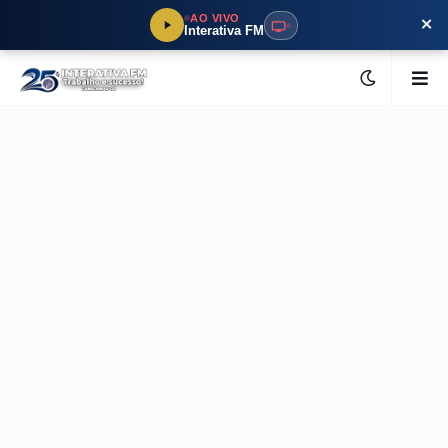
×
AO VIVO
Interativa FM