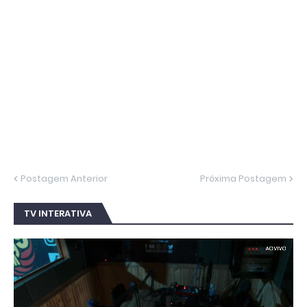
Postagem Anterior
Próxima Postagem
TV INTERATIVA