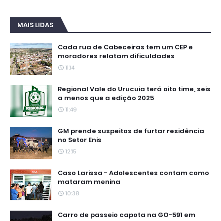
MAIS LIDAS
Cada rua de Cabeceiras tem um CEP e
moradores relatam dificuldades
11:14
Regional Vale do Urucuia terá oito time, seis
a menos que a edição 2025
11:49
GM prende suspeitos de furtar residência
no Setor Enis
12:15
Caso Larissa - Adolescentes contam como
mataram menina
10:38
Carro de passeio capota na GO-591 em