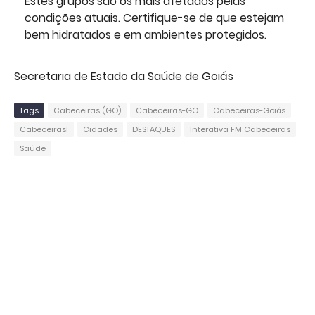
Estes grupos são os mais afetados pelas
condições atuais. Certifique-se de que estejam
bem hidratados e em ambientes protegidos.
Secretaria de Estado da Saúde de Goiás
Tags
Cabeceiras (GO)
Cabeceiras-GO
Cabeceiras-Goiás
Cabeceiras1
Cidades
DESTAQUES
Interativa FM Cabeceiras
Saúde