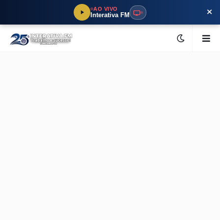
×
AO VIVO
Interativa FM