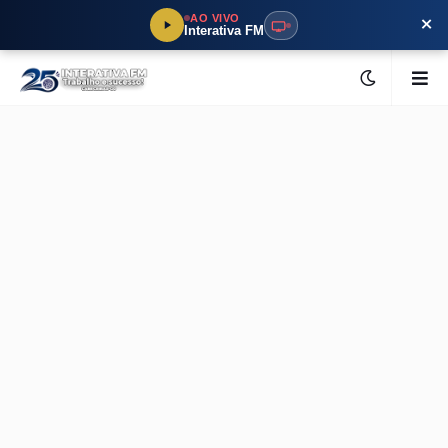
×
AO VIVO
Interativa FM