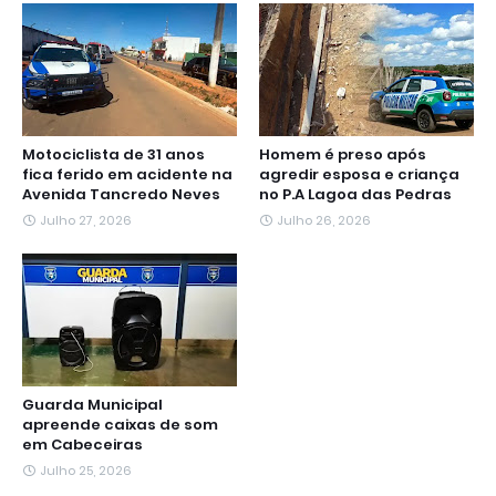
k
p
m
e
n
r
Motociclista de 31 anos
Homem é preso após
fica ferido em acidente na
agredir esposa e criança
Avenida Tancredo Neves
no P.A Lagoa das Pedras
Julho 27, 2026
Julho 26, 2026
Guarda Municipal
apreende caixas de som
em Cabeceiras
Julho 25, 2026