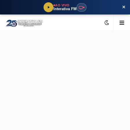
×
AO VIVO
Interativa FM