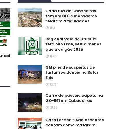
Cada rua de Cabeceiras
tem um CEP e moradores
relatam dificuldades
11:14
Regional Vale do Urucuia
terá oito time, seis a menos
que a edição 2025
m
utsal
11:49
GM prende suspeitos de
furtar residência no Setor
Enis
12:15
Carro de passeio capota na
GO-591 em Cabeceiras
21:33
Caso Larissa - Adolescentes
contam como mataram