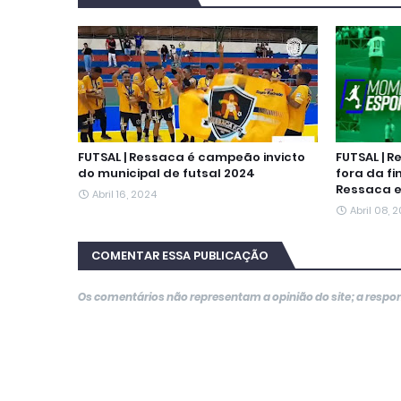
o
e
A
r
n
d
o
r
p
a
g
I
k
p
m
e
n
r
FUTSAL | Ressaca é campeão invicto
FUTSAL | 
do municipal de futsal 2024
fora da fi
Ressaca e
Abril 16, 2024
Abril 08, 
COMENTAR ESSA PUBLICAÇÃO
Os comentários não representam a opinião do site; a resp