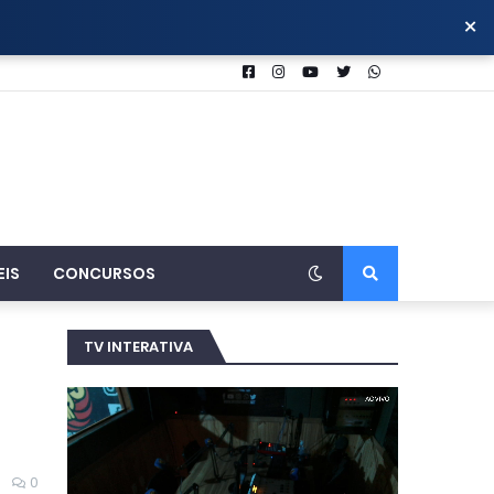
×
EIS
CONCURSOS
TV INTERATIVA
0