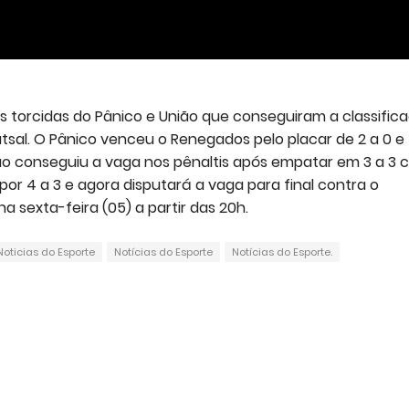
 as torcidas do Pânico e União que conseguiram a classific
tsal. O Pânico venceu o Renegados pelo placar de 2 a 0 e
ião conseguiu a vaga nos pênaltis após empatar em 3 a 3
or 4 a 3 e agora disputará a vaga para final contra o
 sexta-feira (05) a partir das 20h.
Noticias do Esporte
Notícias do Esporte
Notícias do Esporte.