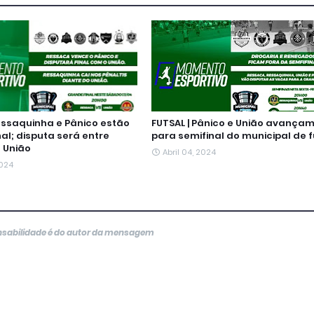
Ressaquinha e Pânico estão
FUTSAL | Pânico e União avança
nal; disputa será entre
para semifinal do municipal de f
 União
Abril 04, 2024
2024
onsabilidade é do autor da mensagem