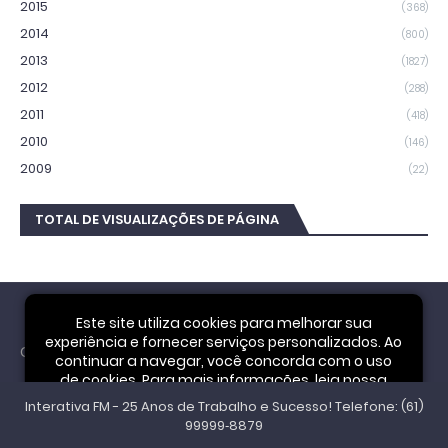
2015
(368)
2014
(800)
2013
(1827)
2012
(288)
2011
(418)
2010
(146)
2009
(22)
TOTAL DE VISUALIZAÇÕES DE PÁGINA
Este site utiliza cookies para melhorar sua
experiência e fornecer serviços personalizados. Ao
Cookie Notice
continuar a navegar, você concorda com o uso
de cookies. Para mais informações, leia nossa
Interativa FM - 25 Anos de Trabalho e Sucesso! Telefone: (61)
Política de Privacidade
.
Aceitar
99999‑8879