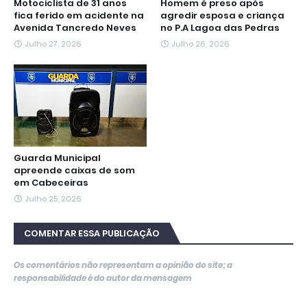
Motociclista de 31 anos
Homem é preso após
fica ferido em acidente na
agredir esposa e criança
Avenida Tancredo Neves
no P.A Lagoa das Pedras
Julho 27, 2026
Julho 26, 2026
Guarda Municipal
apreende caixas de som
em Cabeceiras
Julho 25, 2026
COMENTAR ESSA PUBLICAÇÃO
Os comentários não representam a opinião do site; a
responsabilidade é do autor da mensagem