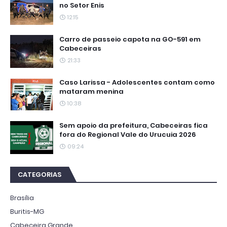
no Setor Enis
12:15
Carro de passeio capota na GO-591 em
Cabeceiras
21:33
Caso Larissa - Adolescentes contam como
mataram menina
10:38
Sem apoio da prefeitura, Cabeceiras fica
fora do Regional Vale do Urucuia 2026
09:24
CATEGORIAS
Brasília
Buritis-MG
Cabeceira Grande