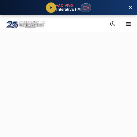
×
AO VIVO
Interativa FM