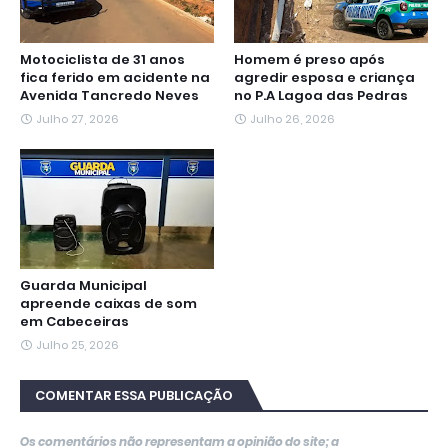
Motociclista de 31 anos
Homem é preso após
fica ferido em acidente na
agredir esposa e criança
Avenida Tancredo Neves
no P.A Lagoa das Pedras
Julho 27, 2026
Julho 26, 2026
Guarda Municipal
apreende caixas de som
em Cabeceiras
Julho 25, 2026
COMENTAR ESSA PUBLICAÇÃO
Os comentários não representam a opinião do site; a