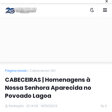
×
Página inicial
Cabeceiras-GO
CABECEIRAS | Homenagens à
Nossa Senhora Aparecida no
Povoado Lagoa
Redação
14:00
19/10/2023
0