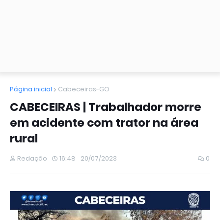
Página inicial
Cabeceiras-GO
CABECEIRAS | Trabalhador morre
em acidente com trator na área
rural
Redação
16:48
20/07/2023
0