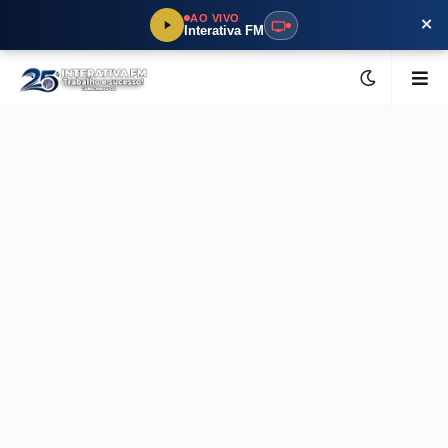
×
AO VIVO
Interativa FM