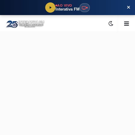
×
AO VIVO
Interativa FM