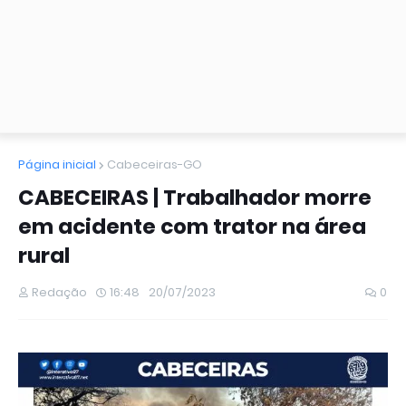
Página inicial
Cabeceiras-GO
CABECEIRAS | Trabalhador morre
em acidente com trator na área
rural
Redação
16:48
20/07/2023
0