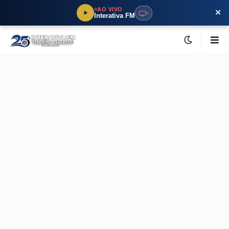
×
AO VIVO
Interativa FM