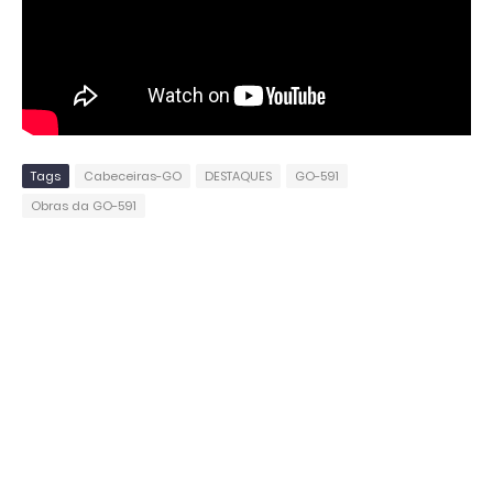
Tags
Cabeceiras-GO
DESTAQUES
GO-591
Obras da GO-591