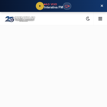
×
AO VIVO
Interativa FM