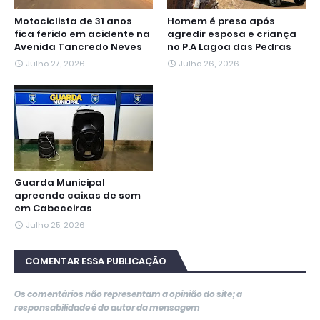
Motociclista de 31 anos
Homem é preso após
fica ferido em acidente na
agredir esposa e criança
Avenida Tancredo Neves
no P.A Lagoa das Pedras
Julho 27, 2026
Julho 26, 2026
Guarda Municipal
apreende caixas de som
em Cabeceiras
Julho 25, 2026
COMENTAR ESSA PUBLICAÇÃO
Os comentários não representam a opinião do site; a
responsabilidade é do autor da mensagem