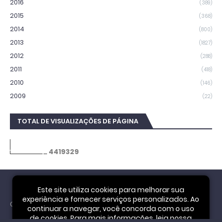
2016
(389)
2015
(368)
2014
(800)
2013
(1827)
2012
(288)
2011
(418)
2010
(146)
2009
(22)
TOTAL DE VISUALIZAÇÕES DE PÁGINA
4
4
1
9
3
2
9
Este site utiliza cookies para melhorar sua
experiência e fornecer serviços personalizados. Ao
Cookie Notice
continuar a navegar, você concorda com o uso
de cookies. Para mais informações, leia nossa