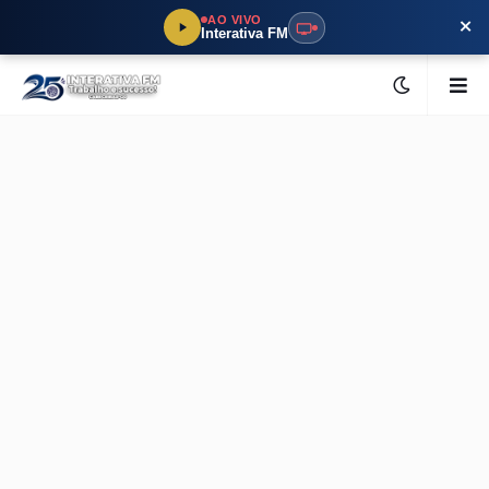
×
AO VIVO
Interativa FM