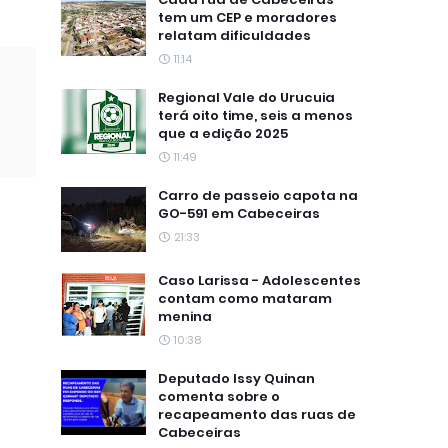
tem um CEP e moradores
relatam dificuldades
11:14
Regional Vale do Urucuia
terá oito time, seis a menos
que a edição 2025
11:49
Carro de passeio capota na
GO-591 em Cabeceiras
21:33
Caso Larissa - Adolescentes
contam como mataram
menina
10:38
Deputado Issy Quinan
comenta sobre o
recapeamento das ruas de
Cabeceiras