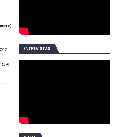
ativa87)
ENTREVISTAS
zará
o
a CPL