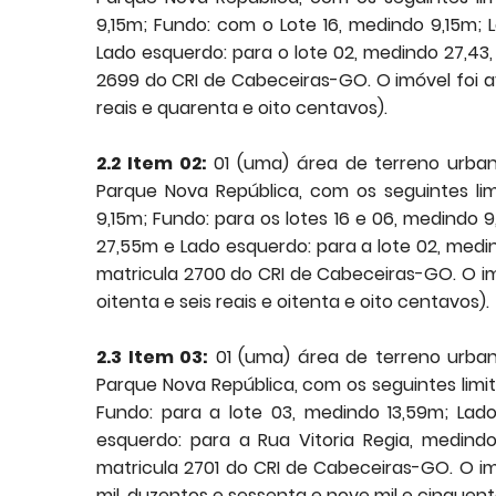
9,15m; Fundo: com o Lote 16, medindo 9,15m; 
Lado esquerdo: para o lote 02, medindo 27,43
2699 do CRI de Cabeceiras-GO. O imóvel foi av
reais e quarenta e oito centavos).
2.2 Item 02:
01 (uma) área de terreno urban
Parque Nova República, com os seguintes lim
9,15m; Fundo: para os lotes 16 e 06, medindo 9
27,55m e Lado esquerdo: para a lote 02, medi
matricula 2700 do CRI de Cabeceiras-GO. O imó
oitenta e seis reais e oitenta e oito centavos).
2.3 Item 03:
01 (uma) área de terreno urban
Parque Nova República, com os seguintes limit
Fundo: para a lote 03, medindo 13,59m; Lado
esquerdo: para a Rua Vitoria Regia, medind
matricula 2701 do CRI de Cabeceiras-GO. O imó
mil, duzentos e sessenta e nove mil e cinquenta