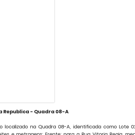
 Republica - Quadra 08-A
 localizado na Quadra 08-A, identificada como Lote 0
ites e metragens: Frente: para a Rua Vitoria Regia, me