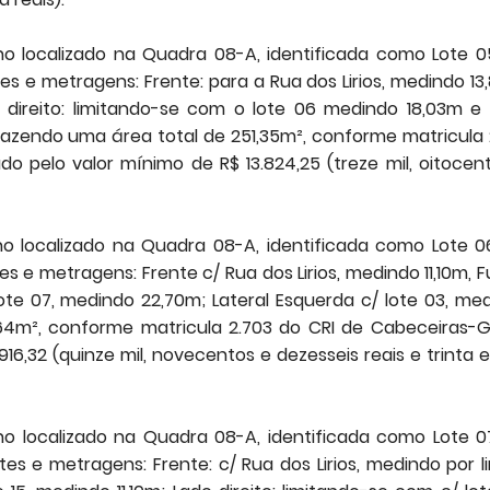
o localizado na Quadra 08-A, identificada como Lote 0
es e metragens: Frente: para a Rua dos Lirios, medindo 13
 direito: limitando-se com o lote 06 medindo 18,03m e
rfazendo uma área total de 251,35m², conforme matricula
do pelo valor mínimo de R$ 13.824,25 (treze mil, oitocen
o localizado na Quadra 08-A, identificada como Lote 0
s e metragens: Frente c/ Rua dos Lirios, medindo 11,10m, 
 lote 07, medindo 22,70m; Lateral Esquerda c/ lote 03, me
64m², conforme matricula 2.703 do CRI de Cabeceiras-
916,32 (quinze mil, novecentos e dezesseis reais e trinta e
o localizado na Quadra 08-A, identificada como Lote 0
es e metragens: Frente: c/ Rua dos Lirios, medindo por l