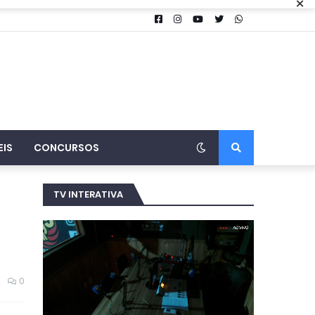
×
EIS
CONCURSOS
TV INTERATIVA
0