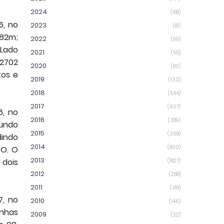
2024
(188)
5, no
2023
(81)
,82m;
2022
(99)
 Lado
2021
(55)
 2702
2020
(80)
tos e
2019
(133)
2018
(544)
2017
(607)
6, no
2016
(389)
Fundo
2015
(368)
dindo
2014
(800)
GO. O
2013
 dois
(1827)
2012
(288)
2011
(418)
7, no
2010
(146)
inhas
2009
(22)