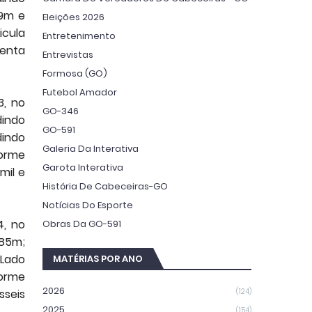
49m e
Eleições 2026
icula
Entretenimento
senta
Entrevistas
Formosa (GO)
Futebol Amador
3, no
GO-346
dindo
GO-591
dindo
Galeria Da Interativa
forme
Garota Interativa
mil e
História De Cabeceiras-GO
Notícias Do Esporte
4, no
Obras Da GO-591
,85m;
 Lado
MATÉRIAS POR ANO
forme
2026
(124)
sseis
2025
(154)