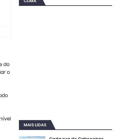
CLIMA
e do
iar o
gado
nível
MAIS LIDAS
Cada rua de Cabeceiras