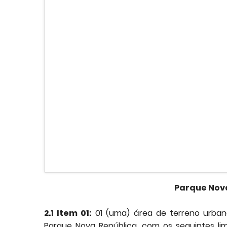
Parque Nova
2.1 Item 01:
01 (uma) área de terreno urbano
Parque Nova República, com os seguintes lim